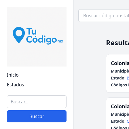
Result
Colonia
Municipi
Inicio
Estado:
B
Estados
Códigos 
Colonia
Municipi
Buscar
Estado:
C
Códigos 