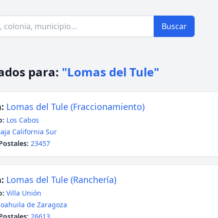
Buscar
ados para:
"Lomas del Tule"
:
Lomas del Tule (Fraccionamiento)
o:
Los Cabos
aja California Sur
Postales:
23457
:
Lomas del Tule (Ranchería)
o:
Villa Unión
oahuila de Zaragoza
Postales:
26613