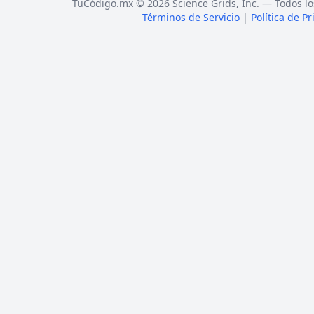
TuCódigo.mx © 2026 Science Grids, Inc. — Todos lo
Términos de Servicio
|
Política de P