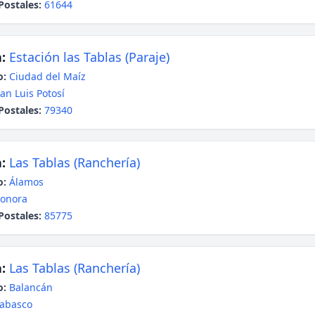
Postales:
61644
:
Estación las Tablas (Paraje)
o:
Ciudad del Maíz
an Luis Potosí
Postales:
79340
:
Las Tablas (Ranchería)
o:
Álamos
onora
Postales:
85775
:
Las Tablas (Ranchería)
o:
Balancán
abasco