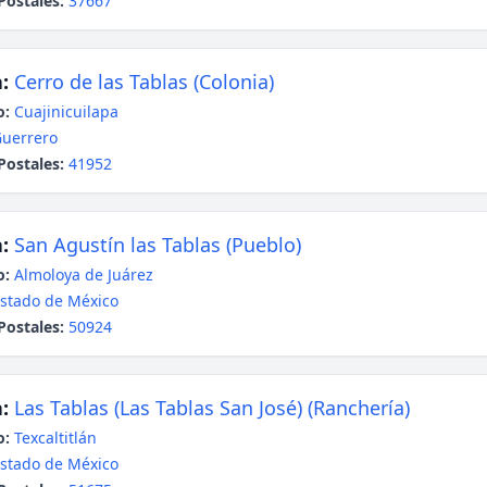
Postales:
37667
:
Cerro de las Tablas (Colonia)
o:
Cuajinicuilapa
uerrero
Postales:
41952
:
San Agustín las Tablas (Pueblo)
o:
Almoloya de Juárez
stado de México
Postales:
50924
:
Las Tablas (Las Tablas San José) (Ranchería)
o:
Texcaltitlán
stado de México