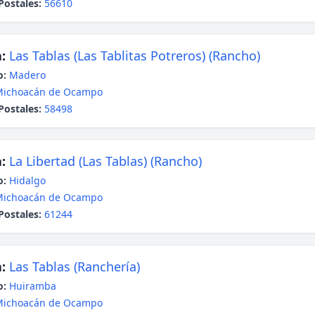
Postales:
56610
:
Las Tablas (Las Tablitas Potreros) (Rancho)
o:
Madero
Michoacán de Ocampo
Postales:
58498
:
La Libertad (Las Tablas) (Rancho)
o:
Hidalgo
Michoacán de Ocampo
Postales:
61244
:
Las Tablas (Ranchería)
o:
Huiramba
Michoacán de Ocampo