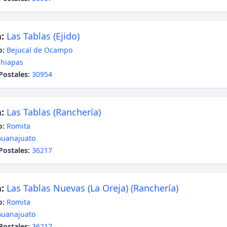
:
Las Tablas (Ejido)
o:
Bejucal de Ocampo
hiapas
Postales:
30954
:
Las Tablas (Ranchería)
o:
Romita
uanajuato
Postales:
36217
:
Las Tablas Nuevas (La Oreja) (Ranchería)
o:
Romita
uanajuato
Postales:
36217