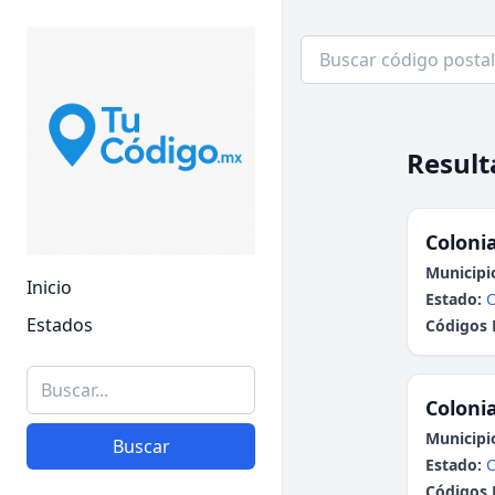
Result
Colonia
Municipi
Inicio
Estado:
C
Estados
Códigos 
Colonia
Municipi
Buscar
Estado:
C
Códigos 