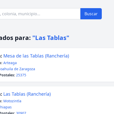
Buscar
ados para:
"Las Tablas"
:
Mesa de las Tablas (Ranchería)
o:
Arteaga
oahuila de Zaragoza
Postales:
25375
:
Las Tablas (Ranchería)
o:
Motozintla
hiapas
Postales:
30907