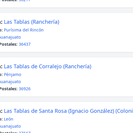
:
Las Tablas (Ranchería)
o:
Purísima del Rincón
uanajuato
Postales:
36437
:
Las Tablas de Corralejo (Ranchería)
o:
Pénjamo
uanajuato
Postales:
36926
:
Las Tablas de Santa Rosa (Ignacio González) (Coloni
o:
León
uanajuato