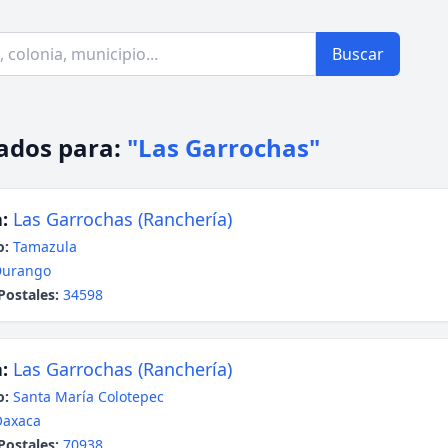
Buscar
ados para:
"Las Garrochas"
:
Las Garrochas (Ranchería)
o:
Tamazula
Durango
Postales:
34598
:
Las Garrochas (Ranchería)
o:
Santa María Colotepec
Oaxaca
Postales:
70938