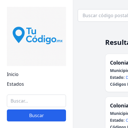
Result
Colonia
Municipi
Inicio
Estado:
Estados
Códigos 
Colonia
Municipi
Buscar
Estado:
Códigos 