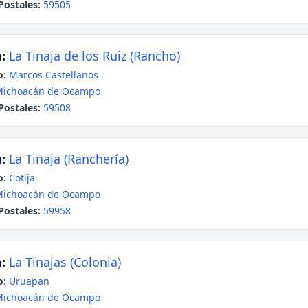
Postales:
59505
:
La Tinaja de los Ruiz (Rancho)
o:
Marcos Castellanos
Michoacán de Ocampo
Postales:
59508
:
La Tinaja (Ranchería)
o:
Cotija
Michoacán de Ocampo
Postales:
59958
:
La Tinajas (Colonia)
o:
Uruapan
Michoacán de Ocampo