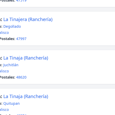
Postales:
47519
:
La Tinajera (Ranchería)
o:
Degollado
alisco
Postales:
47997
:
La Tinaja (Ranchería)
o:
Juchitlán
alisco
Postales:
48620
:
La Tinaja (Ranchería)
o:
Quitupan
alisco