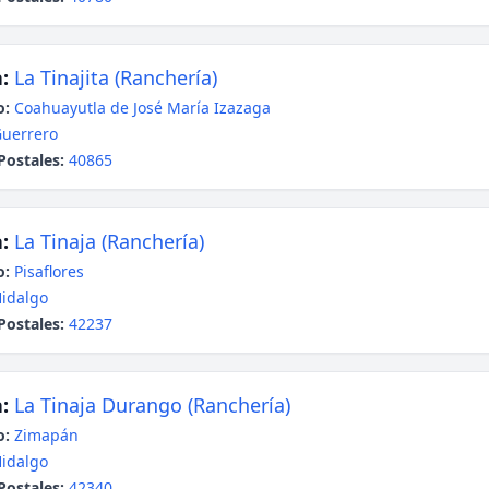
:
La Tinajita (Ranchería)
o:
Coahuayutla de José María Izazaga
uerrero
Postales:
40865
:
La Tinaja (Ranchería)
o:
Pisaflores
idalgo
Postales:
42237
:
La Tinaja Durango (Ranchería)
o:
Zimapán
idalgo
Postales:
42340