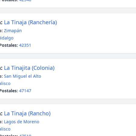
:
La Tinaja (Ranchería)
o:
Zimapán
idalgo
Postales:
42351
:
La Tinajita (Colonia)
o:
San Miguel el Alto
alisco
Postales:
47147
:
La Tinaja (Rancho)
o:
Lagos de Moreno
alisco