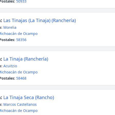
Postales:
50933
:
Las Tinajas (La Tinaja) (Ranchería)
o:
Morelia
Michoacán de Ocampo
Postales:
58356
:
La Tinaja (Ranchería)
o:
Acuitzio
Michoacán de Ocampo
Postales:
58468
:
La Tinaja Seca (Rancho)
o:
Marcos Castellanos
Michoacán de Ocampo