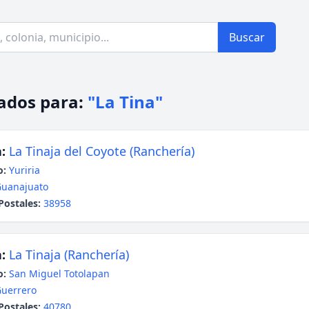
Buscar
ados para:
"La Tina"
:
La Tinaja del Coyote (Ranchería)
o:
Yuriria
uanajuato
Postales:
38958
:
La Tinaja (Ranchería)
o:
San Miguel Totolapan
uerrero
Postales:
40780