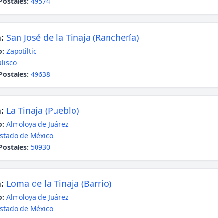
Postales:
49574
:
San José de la Tinaja (Ranchería)
o:
Zapotiltic
alisco
Postales:
49638
:
La Tinaja (Pueblo)
o:
Almoloya de Juárez
stado de México
Postales:
50930
:
Loma de la Tinaja (Barrio)
o:
Almoloya de Juárez
stado de México