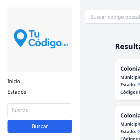
Result
Colonia
Municipi
Inicio
Estado:
G
Estados
Códigos 
Colonia
Municipi
Buscar
Estado:
G
Códigos 