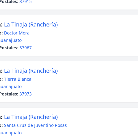
Postales:
37915
:
La Tinaja (Ranchería)
o:
Doctor Mora
uanajuato
Postales:
37967
:
La Tinaja (Ranchería)
o:
Tierra Blanca
uanajuato
Postales:
37973
:
La Tinaja (Ranchería)
o:
Santa Cruz de Juventino Rosas
uanajuato