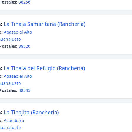
Postales:
38256
:
La Tinaja Samaritana (Ranchería)
o:
Apaseo el Alto
uanajuato
Postales:
38520
:
La Tinaja del Refugio (Ranchería)
o:
Apaseo el Alto
uanajuato
Postales:
38535
:
La Tinajita (Ranchería)
o:
Acámbaro
uanajuato