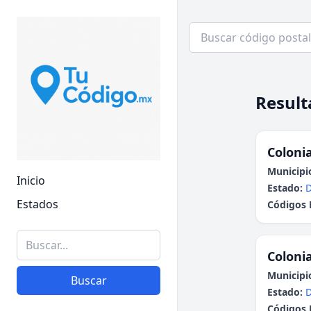
Result
Colonia
Municipi
Inicio
Estado:
Estados
Códigos 
Colonia
Municipi
Buscar
Estado:
Códigos 