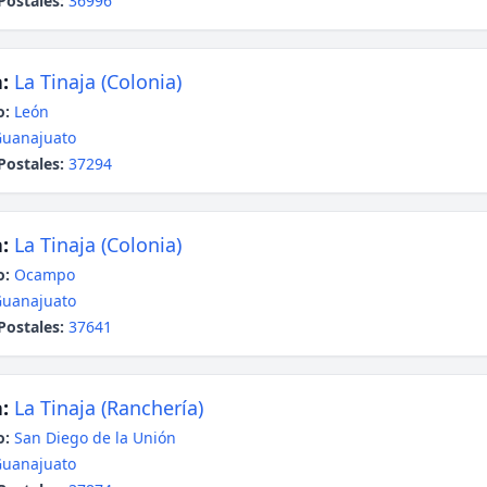
Postales:
36996
:
La Tinaja (Colonia)
o:
León
uanajuato
Postales:
37294
:
La Tinaja (Colonia)
o:
Ocampo
uanajuato
Postales:
37641
:
La Tinaja (Ranchería)
o:
San Diego de la Unión
uanajuato