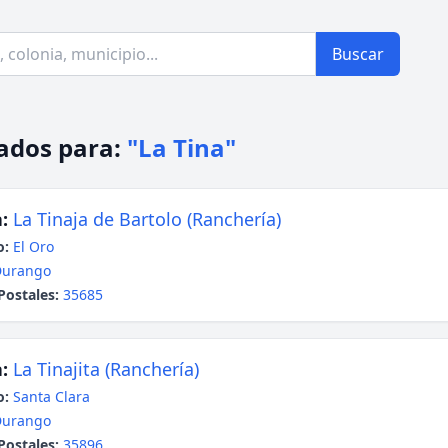
Buscar
ados para:
"La Tina"
:
La Tinaja de Bartolo (Ranchería)
o:
El Oro
Durango
Postales:
35685
:
La Tinajita (Ranchería)
o:
Santa Clara
Durango
Postales:
35896