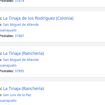
Postales:
37874
:
La Tinaja de los Rodríguez (Colonia)
o:
San Miguel de Allende
uanajuato
Postales:
37887
:
La Tinaja (Ranchería)
o:
San Miguel de Allende
uanajuato
Postales:
37895
:
La Tinaja (Ranchería)
o:
San Luis de la Paz
uanajuato