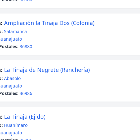
:
Ampliación la Tinaja Dos (Colonia)
o:
Salamanca
uanajuato
Postales:
36880
:
La Tinaja de Negrete (Ranchería)
o:
Abasolo
uanajuato
Postales:
36986
:
La Tinaja (Ejido)
o:
Huanímaro
uanajuato