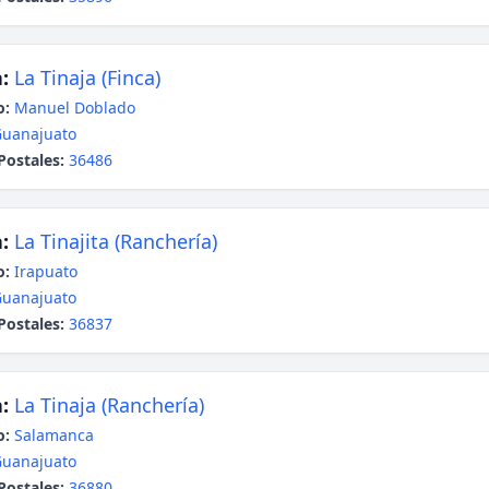
:
La Tinaja (Finca)
o:
Manuel Doblado
uanajuato
Postales:
36486
:
La Tinajita (Ranchería)
o:
Irapuato
uanajuato
Postales:
36837
:
La Tinaja (Ranchería)
o:
Salamanca
uanajuato
Postales:
36880