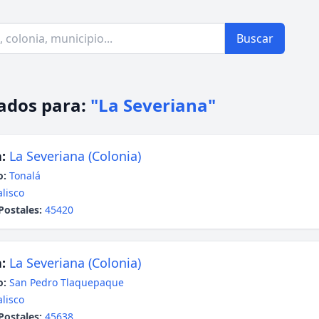
Buscar
ados para:
"La Severiana"
:
La Severiana (Colonia)
o:
Tonalá
alisco
Postales:
45420
:
La Severiana (Colonia)
o:
San Pedro Tlaquepaque
alisco
Postales:
45638