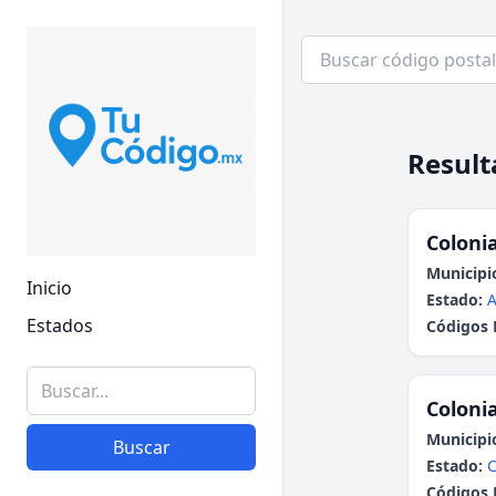
Result
Colonia
Municipi
Inicio
Estado:
A
Estados
Códigos 
Colonia
Municipi
Buscar
Estado:
C
Códigos 