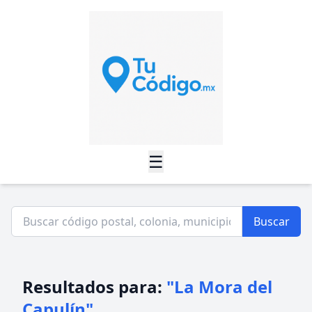
☰
Buscar
Resultados para:
"La Mora del
Capulín"