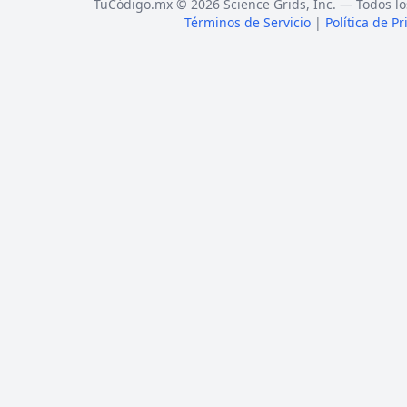
TuCódigo.mx © 2026 Science Grids, Inc. — Todos lo
Términos de Servicio
|
Política de P