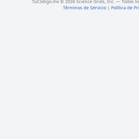
TuCódigo.mx © 2026 Science Grids, Inc. — Todos lo
Términos de Servicio
|
Política de P