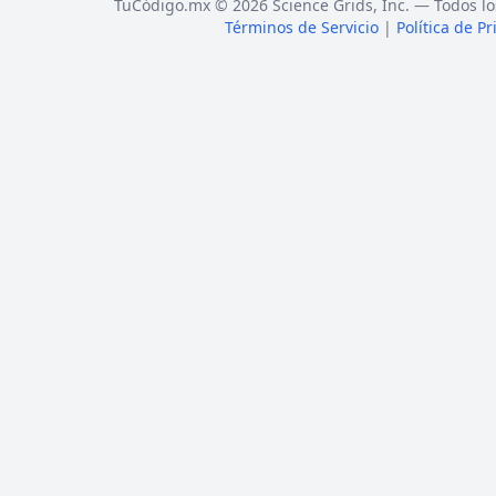
TuCódigo.mx © 2026 Science Grids, Inc. — Todos lo
Términos de Servicio
|
Política de P