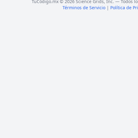
TuCódigo.mx © 2026 Science Grids, Inc. — Todos lo
Términos de Servicio
|
Política de P