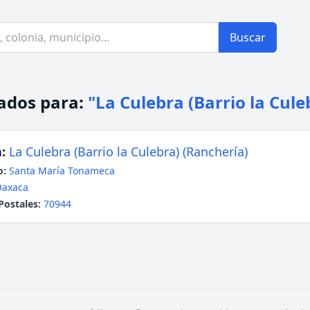
Buscar
ados para:
"La Culebra (Barrio la Cule
:
La Culebra (Barrio la Culebra) (Ranchería)
o:
Santa María Tonameca
Oaxaca
Postales:
70944