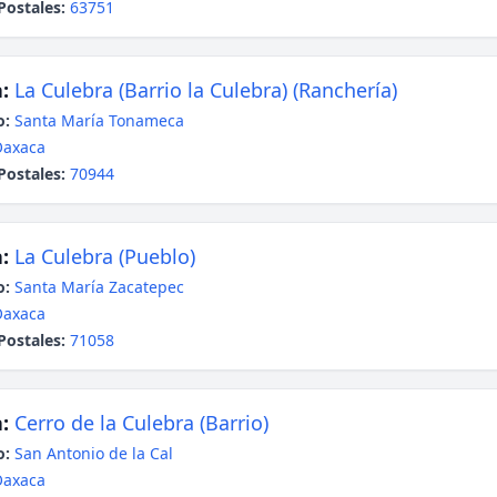
Postales:
63751
:
La Culebra (Barrio la Culebra) (Ranchería)
o:
Santa María Tonameca
Oaxaca
Postales:
70944
:
La Culebra (Pueblo)
o:
Santa María Zacatepec
Oaxaca
Postales:
71058
:
Cerro de la Culebra (Barrio)
o:
San Antonio de la Cal
Oaxaca