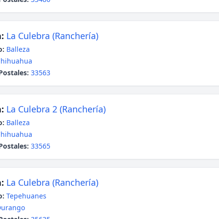
:
La Culebra (Ranchería)
o:
Balleza
Chihuahua
Postales:
33563
:
La Culebra 2 (Ranchería)
o:
Balleza
Chihuahua
Postales:
33565
:
La Culebra (Ranchería)
o:
Tepehuanes
Durango