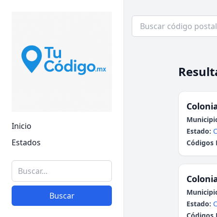
Result
Colonia
Municipi
Inicio
Estado:
C
Estados
Códigos 
Colonia
Municipi
Buscar
Estado:
C
Códigos 