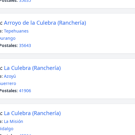
Postales:
35635
:
Arroyo de la Culebra (Ranchería)
o:
Tepehuanes
Durango
Postales:
35643
:
La Culebra (Ranchería)
o:
Azoyú
uerrero
Postales:
41906
:
La Culebra (Ranchería)
o:
La Misión
idalgo