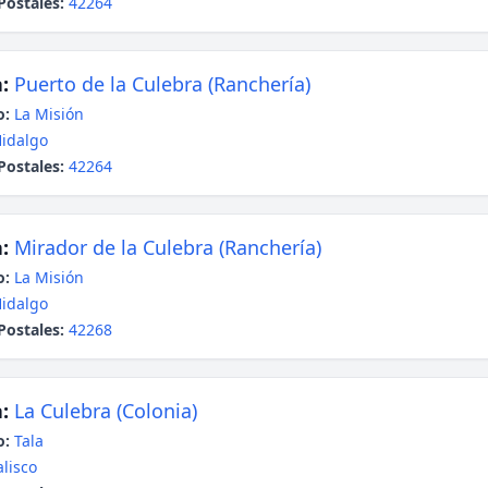
Postales:
42264
:
Puerto de la Culebra (Ranchería)
o:
La Misión
idalgo
Postales:
42264
:
Mirador de la Culebra (Ranchería)
o:
La Misión
idalgo
Postales:
42268
:
La Culebra (Colonia)
o:
Tala
alisco