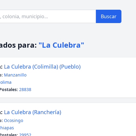
Buscar
ados para:
"La Culebra"
:
La Culebra (Colimilla) (Pueblo)
o:
Manzanillo
olima
Postales:
28838
:
La Culebra (Ranchería)
o:
Ocosingo
hiapas
Postales:
29952