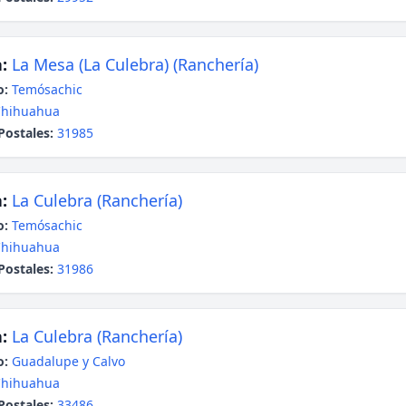
:
La Mesa (La Culebra) (Ranchería)
o:
Temósachic
Chihuahua
Postales:
31985
:
La Culebra (Ranchería)
o:
Temósachic
Chihuahua
Postales:
31986
:
La Culebra (Ranchería)
o:
Guadalupe y Calvo
Chihuahua
Postales:
33486