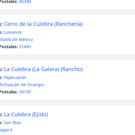
Postales:
45340
:
Cerro de la Culebra (Ranchería)
o:
Luvianos
stado de México
Postales:
51445
:
La Culebra (La Galera) (Rancho)
o:
Pajacuarán
Michoacán de Ocampo
Postales:
59195
:
La Culebra (Ejido)
o:
San Blas
ayarit