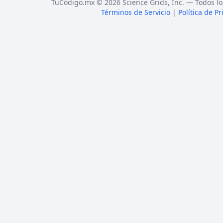
TuCódigo.mx © 2026 Science Grids, Inc. — Todos lo
Términos de Servicio
|
Política de P