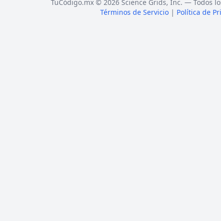
TuCódigo.mx © 2026 Science Grids, Inc. — Todos lo
Términos de Servicio
|
Política de P