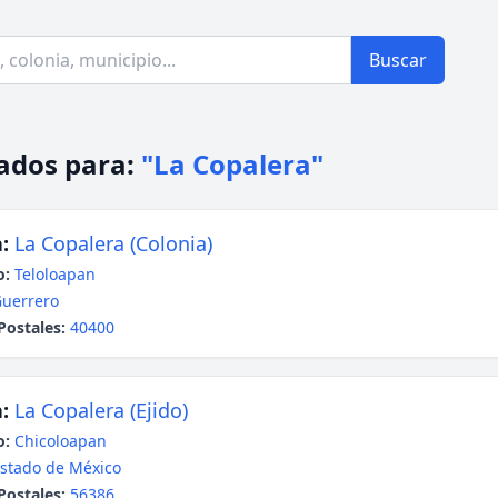
Buscar
ados para:
"La Copalera"
:
La Copalera (Colonia)
o:
Teloloapan
uerrero
Postales:
40400
:
La Copalera (Ejido)
o:
Chicoloapan
stado de México
Postales:
56386