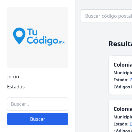
Result
Colonia
Municipi
Inicio
Estado:
G
Estados
Códigos 
Colonia
Municipi
Buscar
Estado:
E
Códigos 