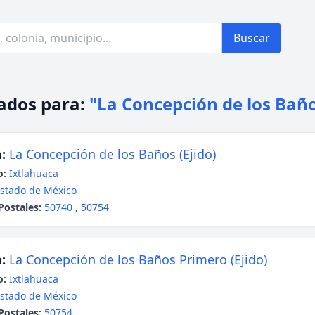
Buscar
ados para:
"La Concepción de los Bañ
:
La Concepción de los Baños (Ejido)
o:
Ixtlahuaca
stado de México
Postales:
50740
,
50754
:
La Concepción de los Baños Primero (Ejido)
o:
Ixtlahuaca
stado de México
Postales:
50754