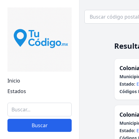
Result
Colonia
Municipi
Inicio
Estado:
E
Estados
Códigos 
Colonia
Municipi
Buscar
Estado:
E
Códigos 