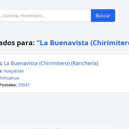
Buscar
ados para:
"La Buenavista (Chirimiter
:
La Buenavista (Chirimitero) (Ranchería)
o:
Huejotitán
Chihuahua
Postales:
33547