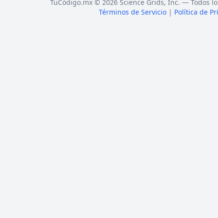
TuCódigo.mx © 2026 Science Grids, Inc. — Todos lo
Términos de Servicio
|
Política de P