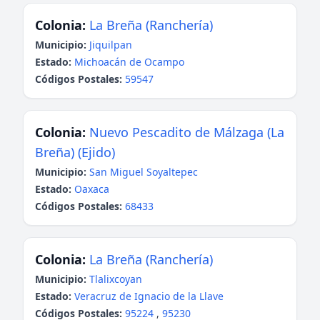
Colonia:
La Breña (Ranchería)
Municipio:
Jiquilpan
Estado:
Michoacán de Ocampo
Códigos Postales:
59547
Colonia:
Nuevo Pescadito de Málzaga (La
Breña) (Ejido)
Municipio:
San Miguel Soyaltepec
Estado:
Oaxaca
Códigos Postales:
68433
Colonia:
La Breña (Ranchería)
Municipio:
Tlalixcoyan
Estado:
Veracruz de Ignacio de la Llave
Códigos Postales:
95224
,
95230