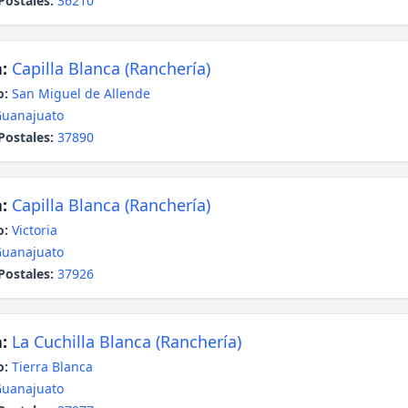
Postales:
36210
:
Capilla Blanca (Ranchería)
o:
San Miguel de Allende
uanajuato
Postales:
37890
:
Capilla Blanca (Ranchería)
o:
Victoria
uanajuato
Postales:
37926
:
La Cuchilla Blanca (Ranchería)
o:
Tierra Blanca
uanajuato