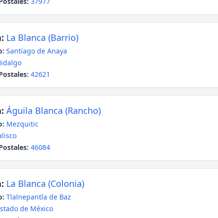
Postales:
37977
:
La Blanca (Barrio)
o:
Santiago de Anaya
idalgo
Postales:
42621
:
Águila Blanca (Rancho)
o:
Mezquitic
alisco
Postales:
46084
:
La Blanca (Colonia)
o:
Tlalnepantla de Baz
stado de México