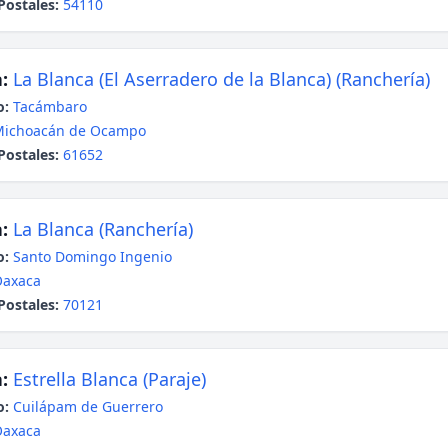
Postales:
54110
:
La Blanca (El Aserradero de la Blanca) (Ranchería)
o:
Tacámbaro
Michoacán de Ocampo
Postales:
61652
:
La Blanca (Ranchería)
o:
Santo Domingo Ingenio
Oaxaca
Postales:
70121
:
Estrella Blanca (Paraje)
o:
Cuilápam de Guerrero
Oaxaca