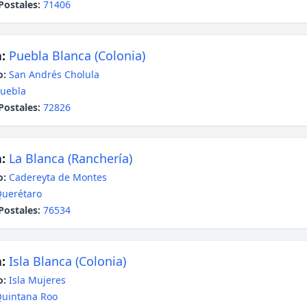
Postales:
71406
:
Puebla Blanca (Colonia)
o:
San Andrés Cholula
uebla
Postales:
72826
:
La Blanca (Ranchería)
o:
Cadereyta de Montes
uerétaro
Postales:
76534
:
Isla Blanca (Colonia)
o:
Isla Mujeres
uintana Roo