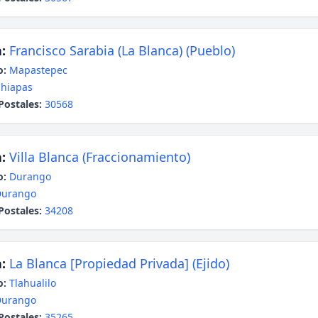
:
Francisco Sarabia (La Blanca) (Pueblo)
o:
Mapastepec
hiapas
Postales:
30568
:
Villa Blanca (Fraccionamiento)
o:
Durango
Durango
Postales:
34208
:
La Blanca [Propiedad Privada] (Ejido)
o:
Tlahualilo
Durango
Postales:
35265