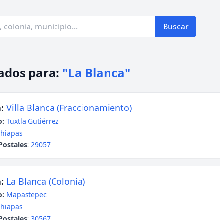
Buscar
ados para:
"La Blanca"
:
Villa Blanca (Fraccionamiento)
o:
Tuxtla Gutiérrez
hiapas
Postales:
29057
:
La Blanca (Colonia)
o:
Mapastepec
hiapas
Postales:
30567