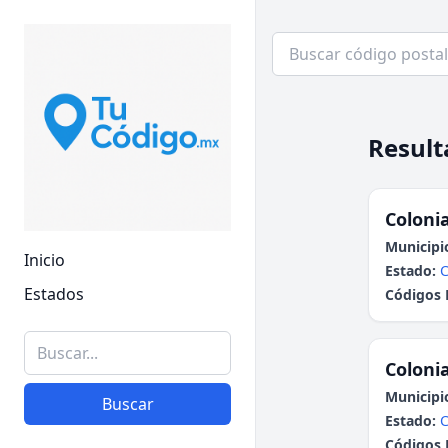
Result
Colonia
Municipi
Inicio
Estado:
C
Estados
Códigos 
Colonia
Municipi
Buscar
Estado:
C
Códigos 