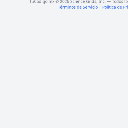
TuCódigo.mx © 2026 Science Grids, Inc. — Todos lo
Términos de Servicio
|
Política de P