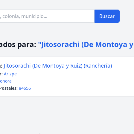
Buscar
ados para:
"Jitosorachi (De Montoya y
:
Jitosorachi (De Montoya y Ruiz) (Ranchería)
o:
Arizpe
onora
Postales:
84656