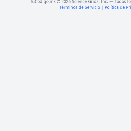
TuCódigo.mx © 2026 Science Grids, Inc. — Todos lo
Términos de Servicio
|
Política de P