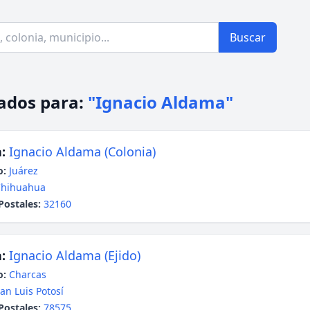
Buscar
ados para:
"Ignacio Aldama"
:
Ignacio Aldama (Colonia)
o:
Juárez
Chihuahua
Postales:
32160
:
Ignacio Aldama (Ejido)
o:
Charcas
an Luis Potosí
Postales:
78575