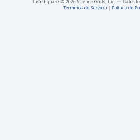
TuCódigo.mx © 2026 Science Grids, Inc. — Todos lo
Términos de Servicio
|
Política de P