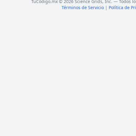
TuCódigo.mx © 2026 Science Grids, Inc. — Todos lo
Términos de Servicio
|
Política de P