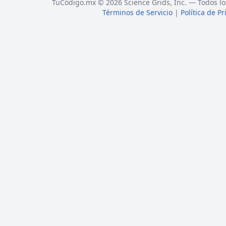
TuCódigo.mx © 2026 Science Grids, Inc. — Todos lo
Términos de Servicio
|
Política de P