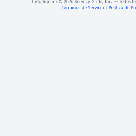
TuCódigo.mx © 2026 Science Grids, Inc. — Todos lo
Términos de Servicio
|
Política de P