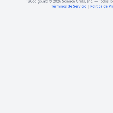
TuCódigo.mx © 2026 Science Grids, Inc. — Todos lo
Términos de Servicio
|
Política de P