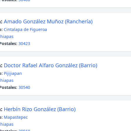
:
Amado González Muñoz (Ranchería)
o:
Cintalapa de Figueroa
hiapas
Postales:
30423
:
Doctor Rafael Alfaro González (Barrio)
o:
Pijijiapan
hiapas
Postales:
30540
:
Herbín Rizo González (Barrio)
o:
Mapastepec
hiapas