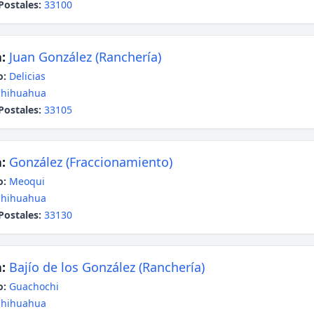
Postales:
33100
:
Juan González (Ranchería)
o:
Delicias
Chihuahua
Postales:
33105
:
González (Fraccionamiento)
o:
Meoqui
Chihuahua
Postales:
33130
:
Bajío de los González (Ranchería)
o:
Guachochi
Chihuahua