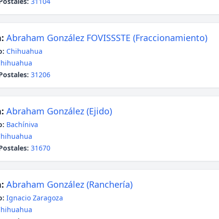
Postales:
31104
:
Abraham González FOVISSSTE (Fraccionamiento)
o:
Chihuahua
Chihuahua
Postales:
31206
:
Abraham González (Ejido)
o:
Bachíniva
Chihuahua
Postales:
31670
:
Abraham González (Ranchería)
o:
Ignacio Zaragoza
Chihuahua