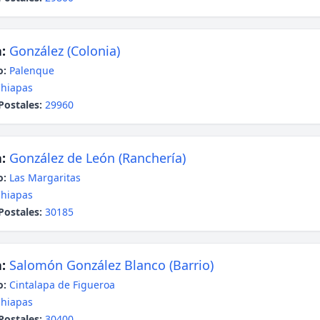
:
González (Colonia)
o:
Palenque
hiapas
Postales:
29960
:
González de León (Ranchería)
o:
Las Margaritas
hiapas
Postales:
30185
:
Salomón González Blanco (Barrio)
o:
Cintalapa de Figueroa
hiapas
Postales:
30400