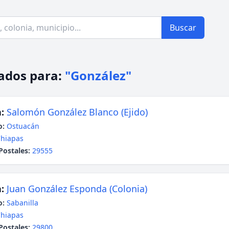
Buscar
ados para:
"González"
:
Salomón González Blanco (Ejido)
o:
Ostuacán
hiapas
Postales:
29555
:
Juan González Esponda (Colonia)
o:
Sabanilla
hiapas
Postales:
29800