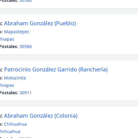
Postales:
30560
:
Abraham González (Pueblo)
o:
Mapastepec
hiapas
Postales:
30566
:
Patrocinio González Garrido (Ranchería)
o:
Motozintla
hiapas
Postales:
30911
:
Abraham González (Colonia)
o:
Chihuahua
Chihuahua