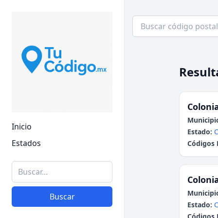
Result
Colonia
Municipi
Inicio
Estado:
C
Estados
Códigos 
Colonia
Municipi
Buscar
Estado:
C
Códigos 