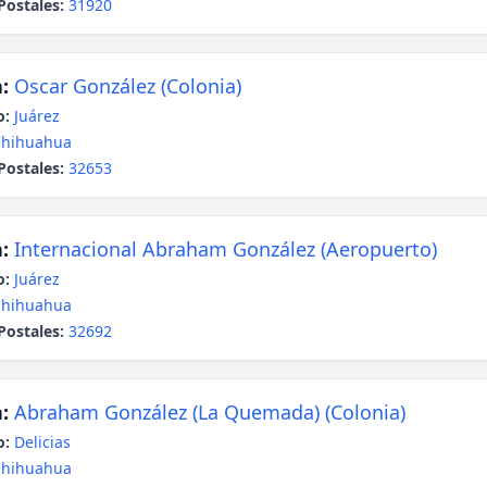
Postales:
31920
:
Oscar González (Colonia)
o:
Juárez
Chihuahua
Postales:
32653
:
Internacional Abraham González (Aeropuerto)
o:
Juárez
Chihuahua
Postales:
32692
:
Abraham González (La Quemada) (Colonia)
o:
Delicias
Chihuahua