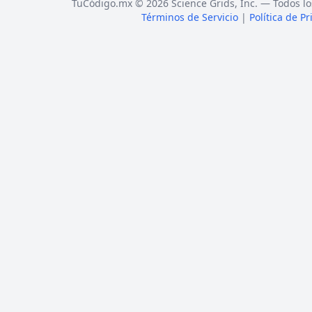
TuCódigo.mx © 2026 Science Grids, Inc. — Todos lo
Términos de Servicio
|
Política de P