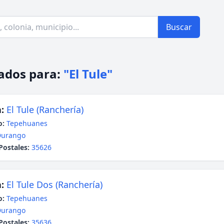
Buscar
ados para:
"El Tule"
:
El Tule (Ranchería)
o:
Tepehuanes
Durango
Postales:
35626
:
El Tule Dos (Ranchería)
o:
Tepehuanes
Durango
Postales:
35636