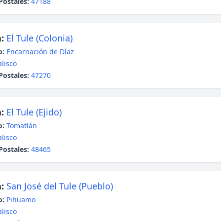
Postales:
47188
:
El Tule (Colonia)
o:
Encarnación de Díaz
alisco
Postales:
47270
:
El Tule (Ejido)
o:
Tomatlán
alisco
Postales:
48465
:
San José del Tule (Pueblo)
o:
Pihuamo
alisco