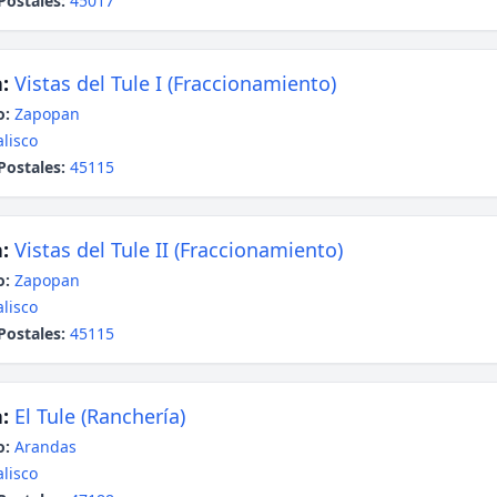
Postales:
45017
:
Vistas del Tule I (Fraccionamiento)
o:
Zapopan
alisco
Postales:
45115
:
Vistas del Tule II (Fraccionamiento)
o:
Zapopan
alisco
Postales:
45115
:
El Tule (Ranchería)
o:
Arandas
alisco