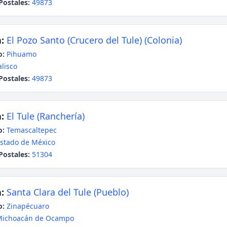
Postales:
49873
:
El Pozo Santo (Crucero del Tule) (Colonia)
o:
Pihuamo
alisco
Postales:
49873
:
El Tule (Ranchería)
o:
Temascaltepec
stado de México
Postales:
51304
:
Santa Clara del Tule (Pueblo)
o:
Zinapécuaro
Michoacán de Ocampo