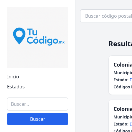
Result
Colonia
Municipi
Inicio
Estado:
Estados
Códigos 
Colonia
Municipi
Buscar
Estado:
Códigos 