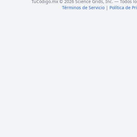
TuCódigo.mx © 2026 Science Grids, Inc. — Todos lo
Términos de Servicio
|
Política de P