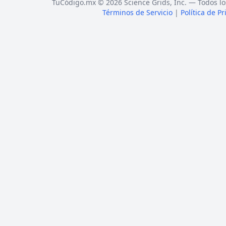
TuCódigo.mx © 2026 Science Grids, Inc. — Todos lo
Términos de Servicio
|
Política de P