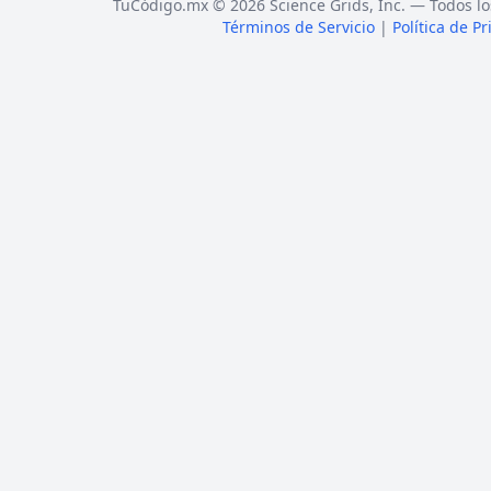
TuCódigo.mx © 2026 Science Grids, Inc. — Todos lo
Términos de Servicio
|
Política de P