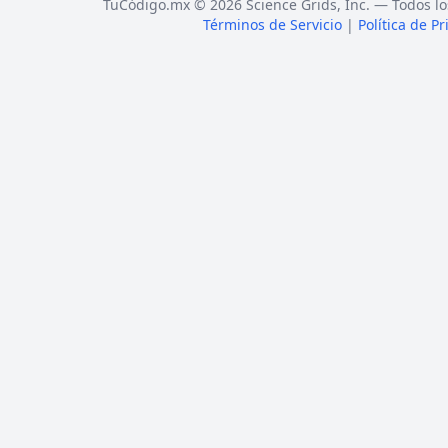
TuCódigo.mx © 2026 Science Grids, Inc. — Todos lo
Términos de Servicio
|
Política de P