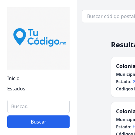
Result
Colonia
Municipi
Inicio
Estado:
G
Estados
Códigos 
Colonia
Municipi
Buscar
Estado:
H
Códigos 