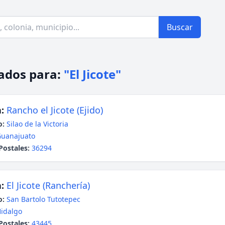
Buscar
ados para:
"El Jicote"
:
Rancho el Jicote (Ejido)
o:
Silao de la Victoria
uanajuato
Postales:
36294
:
El Jicote (Ranchería)
o:
San Bartolo Tutotepec
idalgo
Postales:
43445