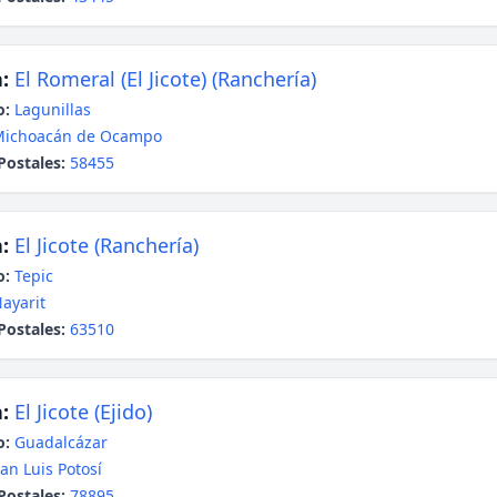
:
El Romeral (El Jicote) (Ranchería)
o:
Lagunillas
Michoacán de Ocampo
Postales:
58455
:
El Jicote (Ranchería)
o:
Tepic
ayarit
Postales:
63510
:
El Jicote (Ejido)
o:
Guadalcázar
an Luis Potosí
Postales:
78895