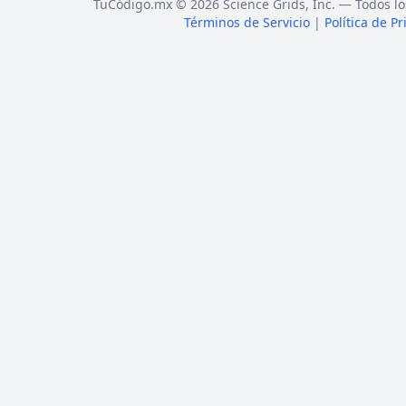
TuCódigo.mx © 2026 Science Grids, Inc. — Todos lo
Términos de Servicio
|
Política de P