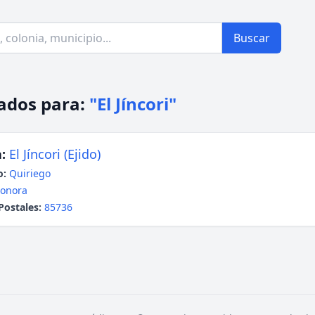
Buscar
ados para:
"El Jíncori"
:
El Jíncori (Ejido)
o:
Quiriego
onora
Postales:
85736