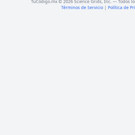
TuCódigo.mx © 2026 Science Grids, Inc. — Todos lo
Términos de Servicio
|
Política de P