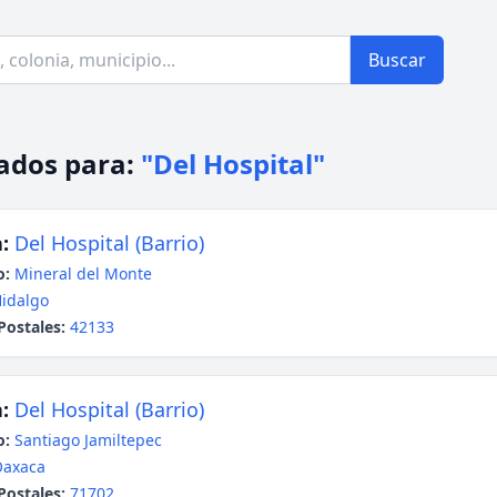
Buscar
ados para:
"Del Hospital"
:
Del Hospital (Barrio)
o:
Mineral del Monte
idalgo
Postales:
42133
:
Del Hospital (Barrio)
o:
Santiago Jamiltepec
Oaxaca
Postales:
71702