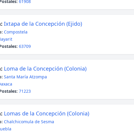
Postales:
61908
:
Ixtapa de la Concepción (Ejido)
o:
Compostela
ayarit
Postales:
63709
:
Loma de la Concepción (Colonia)
o:
Santa María Atzompa
Oaxaca
Postales:
71223
:
Lomas de la Concepción (Colonia)
o:
Chalchicomula de Sesma
uebla