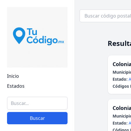
Result
Colonia
Municipi
Inicio
Estado:
A
Estados
Códigos 
Colonia
Municipi
Buscar
Estado:
A
Códigos 