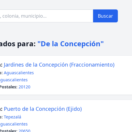
Buscar
ados para:
"De la Concepción"
:
Jardines de la Concepción (Fraccionamiento)
o:
Aguascalientes
guascalientes
Postales:
20120
:
Puerto de la Concepción (Ejido)
o:
Tepezalá
guascalientes
Postales:
20650