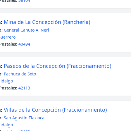
Postales:
38104
:
Mina de La Concepción (Ranchería)
o:
General Canuto A. Neri
uerrero
Postales:
40494
:
Paseos de la Concepción (Fraccionamiento)
o:
Pachuca de Soto
idalgo
Postales:
42113
:
Villas de la Concepción (Fraccionamiento)
o:
San Agustín Tlaxiaca
idalgo