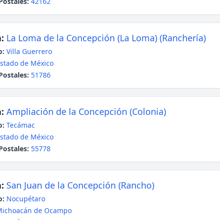
Postales:
42162
:
La Loma de la Concepción (La Loma) (Ranchería)
o:
Villa Guerrero
stado de México
Postales:
51786
:
Ampliación de la Concepción (Colonia)
o:
Tecámac
stado de México
Postales:
55778
:
San Juan de la Concepción (Rancho)
o:
Nocupétaro
Michoacán de Ocampo