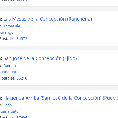
:
Las Mesas de la Concepción (Ranchería)
o:
Tamazula
Durango
Postales:
34573
:
San José de la Concepción (Ejido)
o:
Romita
uanajuato
Postales:
36218
:
Hacienda Arriba (San José de la Concepción) (Puebl
o:
León
uanajuato
Postales:
37696