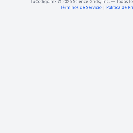
TuCódigo.mx © 2026 Science Grids, Inc. — Todos lo
Términos de Servicio
|
Política de P