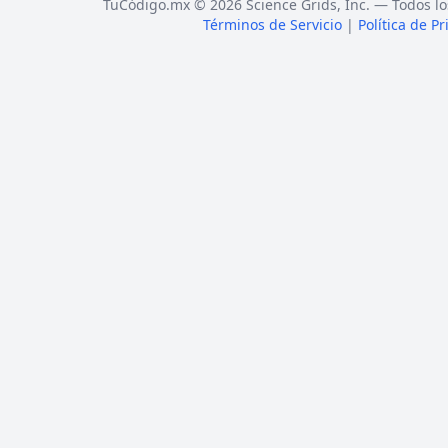
TuCódigo.mx © 2026 Science Grids, Inc. — Todos lo
Términos de Servicio
|
Política de P