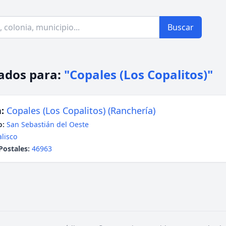
Buscar
ados para:
"Copales (Los Copalitos)"
:
Copales (Los Copalitos) (Ranchería)
o:
San Sebastián del Oeste
alisco
Postales:
46963