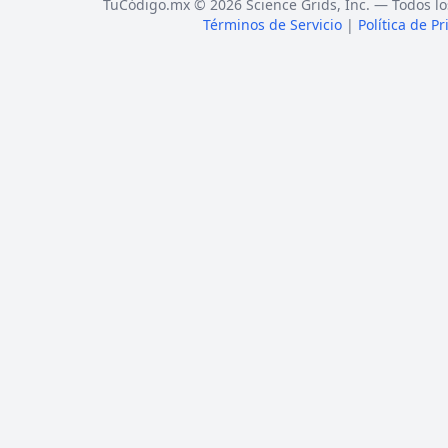
TuCódigo.mx © 2026 Science Grids, Inc. — Todos lo
Términos de Servicio
|
Política de P