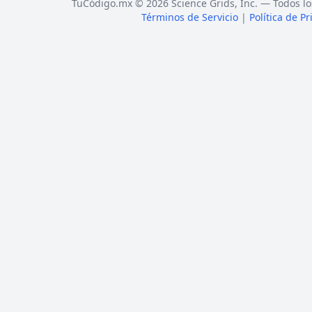
TuCódigo.mx © 2026 Science Grids, Inc. — Todos lo
Términos de Servicio
|
Política de P