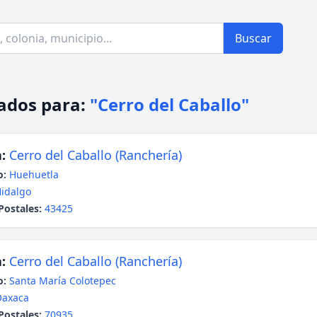
Buscar
ados para:
"Cerro del Caballo"
:
Cerro del Caballo (Ranchería)
o:
Huehuetla
idalgo
Postales:
43425
:
Cerro del Caballo (Ranchería)
o:
Santa María Colotepec
Oaxaca
Postales:
70935