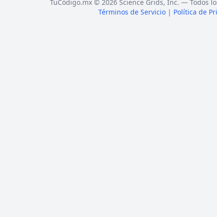
TuCódigo.mx © 2026 Science Grids, Inc. — Todos lo
Términos de Servicio
|
Política de P