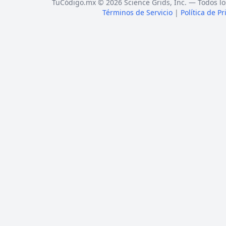
TuCódigo.mx © 2026 Science Grids, Inc. — Todos lo
Términos de Servicio
|
Política de P