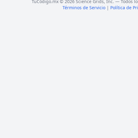
TuCódigo.mx © 2026 Science Grids, Inc. — Todos lo
Términos de Servicio
|
Política de P