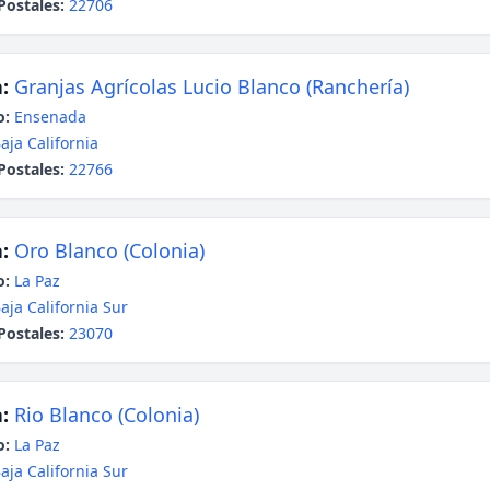
Postales:
22706
:
Granjas Agrícolas Lucio Blanco (Ranchería)
o:
Ensenada
aja California
Postales:
22766
:
Oro Blanco (Colonia)
o:
La Paz
aja California Sur
Postales:
23070
:
Rio Blanco (Colonia)
o:
La Paz
aja California Sur