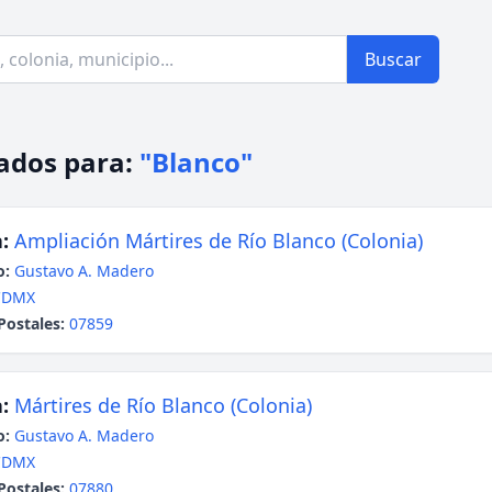
Buscar
ados para:
"Blanco"
:
Ampliación Mártires de Río Blanco (Colonia)
o:
Gustavo A. Madero
CDMX
Postales:
07859
:
Mártires de Río Blanco (Colonia)
o:
Gustavo A. Madero
CDMX
Postales:
07880