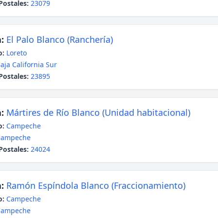
Postales:
23079
:
El Palo Blanco (Ranchería)
o:
Loreto
aja California Sur
Postales:
23895
:
Mártires de Río Blanco (Unidad habitacional)
o:
Campeche
Campeche
Postales:
24024
:
Ramón Espíndola Blanco (Fraccionamiento)
o:
Campeche
Campeche