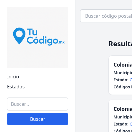
Result
Colonia
Municipi
Inicio
Estado:
Estados
Códigos 
Colonia
Municipi
Buscar
Estado:
Códigos 